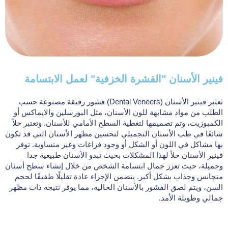
فينير الأسنان "القشرة الخزفية" لعمل الابتسامة
تعتبر فينير الأسنان (Dental Veneers) قشور رقيقة مصنوعة حسب
الطلب من مواد مشابهة للون الأسنان، مثل البورسلين والايماكس أو
الكمبوزيت، وتم تصميمها لتغطية السطح الأمامي للأسنان. وتعتبر حلاً
شائعًا في طب الأسنان التجميلي لتحسين مظهر الأسنان التي قد تكون
بها مشاكل في اللون أو الشكل أو وجود فراغات وغير متساوية. توفر
فينير الأسنان حلاً لهذا المشكلات بحيث تبدو الأسنان طبيعية جدا
وجميلة، حيث تعزز جمال ابتسامة الشخص من خلال إنشاء سطح أسنان
متجانس وجذاب بشكل أكبر. يتضمن الإجراء عادة تقليلًا طفيفًا لحجم
السن، ويتم لصق القشور بالأسنان الحالية، مما يوفر نتيجة ذات مظهر
جمالي وطويلة الأمد.