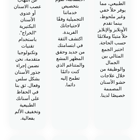
عن التهاب
الطبيعي، مما
بتخصيص
عصب الاسنان
يوفر حلاً خفي
خدماتنا
أو عدوى
وغير ملحوظ،
التجميلية وفقًا
الأسنان
بينما تقدم
لاحتياجاتك
البكتيرية
الأونلايز والإنلايز
الفريدة.
“الخراج”.
حلاً متينًا وملائمًا
اكتشف الثقة
باستخدام
حسب الحاجة.
في ابتسامتك
تقنيات
اختبر الجمع
من جديد وحقق
وتكنولوجيا
المثالي بين
المظهر المشع
متقدمة، نحن
الجمال
والمتناغم الذي
نضمن إجراء
والوظيفة من
كنت دائمًا
جذور الأسنان
خلال علاجات
تطمح إليه
بشكل سلس
حشو الأسنان
دائما.
وفعال. ثق بنا
المصممة
في الحفاظ
خصيصًا لدينا.
على أسنانك
الطبيعية
وتخفيف الألم
بفعالية.