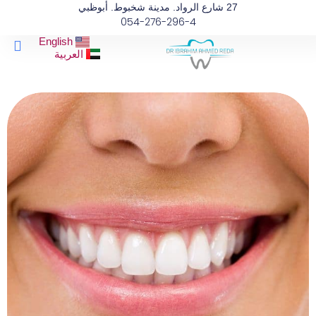
خطي
27 شارع الرواد. مدينة شخبوط. أبوظبي
054-276-296-4
لى
لمحتوى
enu
English
مقالات 
عن ال
العربية