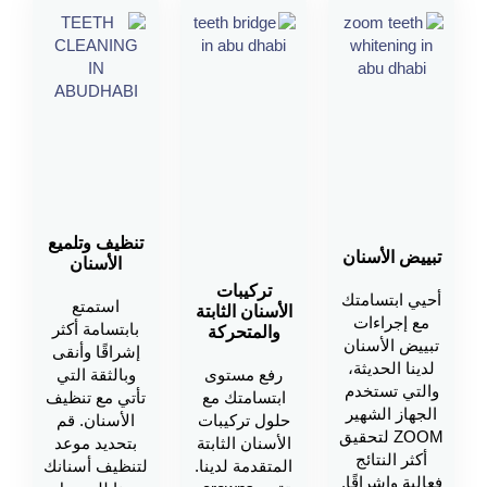
تنظيف وتلميع
تبييض الأسنان
الأسنان
تركيبات
أحيي ابتسامتك
استمتع
الأسنان الثابتة
مع إجراءات
بابتسامة أكثر
والمتحركة
تبييض الأسنان
إشراقًا وأنقى
لدينا الحديثة،
رفع مستوى
وبالثقة التي
والتي تستخدم
ابتسامتك مع
تأتي مع تنظيف
الجهاز الشهير
حلول تركيبات
الأسنان. قم
ZOOM لتحقيق
الأسنان الثابتة
بتحديد موعد
أكثر النتائج
المتقدمة لدينا.
لتنظيف أسنانك
فعالية وإشراقًا.