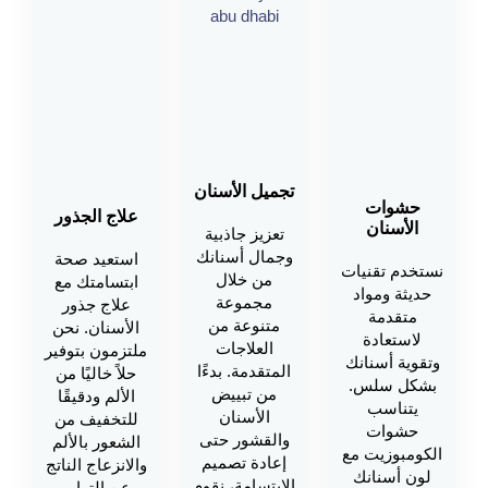
تجميل الأسنان
حشوات
علاج الجذور
الأسنان
تعزيز جاذبية
وجمال أسنانك
استعيد صحة
نستخدم تقنيات
من خلال
ابتسامتك مع
حديثة ومواد
مجموعة
علاج جذور
متقدمة
متنوعة من
الأسنان. نحن
لاستعادة
العلاجات
ملتزمون بتوفير
وتقوية أسنانك
المتقدمة. بدءًا
حلاً خاليًا من
بشكل سلس.
من تبييض
الألم ودقيقًا
يتناسب
الأسنان
للتخفيف من
حشوات
والقشور حتى
الشعور بالألم
الكومبوزيت مع
إعادة تصميم
والانزعاج الناتج
لون أسنانك
الابتسامة، نقوم