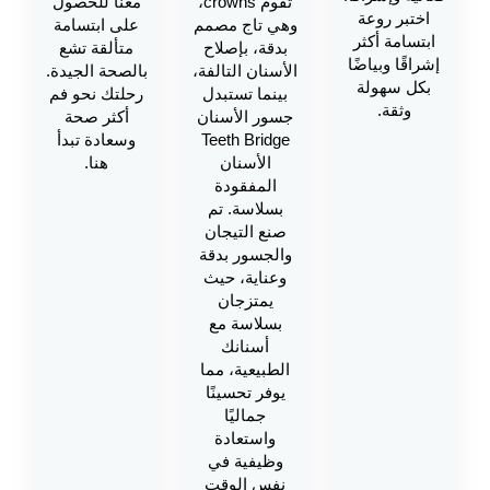
تقوم crowns،
معنا للحصول
اختبر روعة
وهي تاج مصمم
على ابتسامة
ابتسامة أكثر
بدقة، بإصلاح
متألقة تشع
إشراقًا وبياضًا
الأسنان التالفة،
بالصحة الجيدة.
بكل سهولة
بينما تستبدل
رحلتك نحو فم
وثقة.
جسور الأسنان
أكثر صحة
Teeth Bridge
وسعادة تبدأ
الأسنان
هنا.
المفقودة
بسلاسة. تم
صنع التيجان
والجسور بدقة
وعناية، حيث
يمتزجان
بسلاسة مع
أسنانك
الطبيعية، مما
يوفر تحسينًا
جماليًا
واستعادة
وظيفية في
نفس الوقت