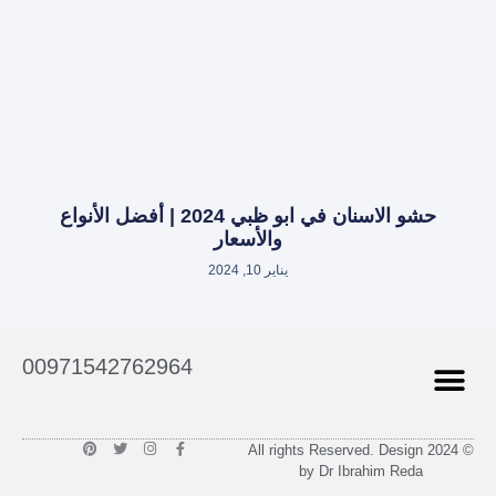
حشو الاسنان في ابو ظبي 2024 | أفضل الأنواع
والأسعار
يناير 10, 2024
Menu
00971542762964
مقالات طبية
عن الدكتور
P
T
I
F
© 2024 All rights Reserved. Design
i
w
n
a
by Dr Ibrahim Reda
n
i
s
c
t
t
t
e