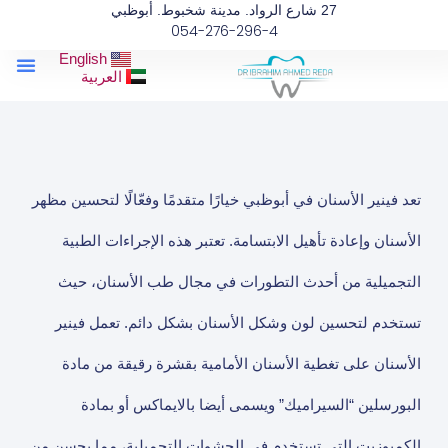
خطي
27 شارع الرواد. مدينة شخبوط. أبوظبي
054-276-296-4
لى
لمحتوى
enu
English
مقالات طب
عن الد
العربية
تعد فينير الأسنان في أبوظبي خيارًا متقدمًا وفعّالًا لتحسين مظهر
الأسنان وإعادة تأهيل الابتسامة. تعتبر هذه الإجراءات الطبية
التجميلية من أحدث التطورات في مجال طب الأسنان، حيث
تستخدم لتحسين لون وشكل الأسنان بشكل دائم. تعمل فينير
الأسنان على تغطية الأسنان الأمامية بقشرة رقيقة من مادة
البورسلين “السيراميك” ويسمى أيضا بالايماكس أو بمادة
الكمبوزيت التي تستخدم في الحشوات التجميلية، مما يحسن من