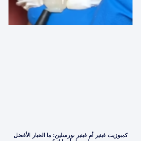
كمبوزيت فينير أم فينير بورسلين: ما الخيار الأفضل