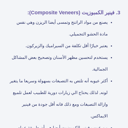
3. فينير الكمبوزيت (Composite Veneers):
يصنع من مواد الراتنج وتمسى أيضا الريزن وهي نفس
مادة الحشو التجميلي.
يعتبر خيارًا أقل تكلفة من السيراميك والزيركون.
يستخدم لتحسين مظهر الأسنان وتصحيح بعض المشاكل
الجمالية.
أكثر عيوبه أنه تلتص به التصبغات بسهولة وسريعا ما يتغير
لونه, لذلك يحتاج الي زيارات دورية للطبيب لعمل تلميع
وازالة التصبغات ومع ذلك فانه أقل جودة من فينير
الايماكس.
من عيوب فينير الكمبوزيت أيضا هي أن طريقة عمله