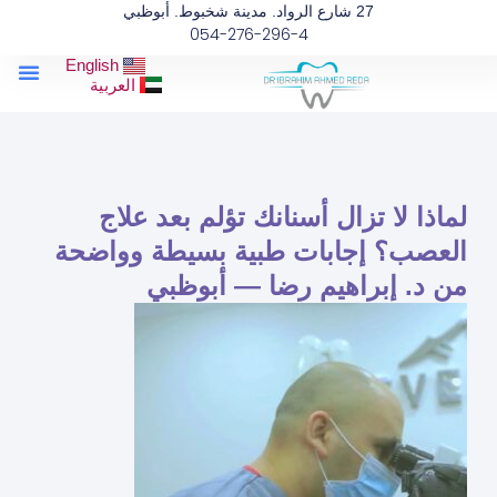
خطي
27 شارع الرواد. مدينة شخبوط. أبوظبي
054-276-296-4
لى
لمحتوى
enu
English
مقالات طب
عن الد
العربية
لماذا لا تزال أسنانك تؤلم بعد علاج
العصب؟ إجابات طبية بسيطة وواضحة
من د. إبراهيم رضا — أبوظبي