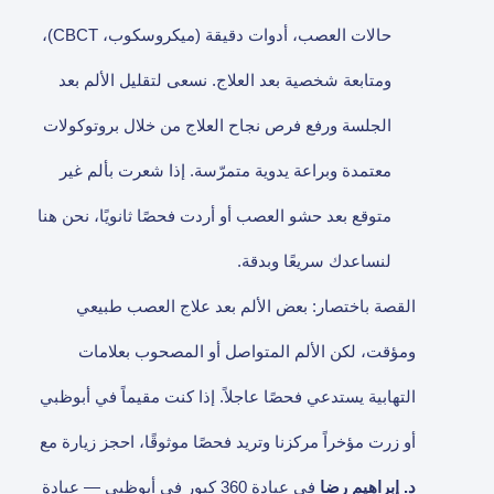
حالات العصب، أدوات دقيقة (ميكروسكوب، CBCT)،
ومتابعة شخصية بعد العلاج. نسعى لتقليل الألم بعد
الجلسة ورفع فرص نجاح العلاج من خلال بروتوكولات
معتمدة وبراعة يدوية متمرّسة. إذا شعرت بألم غير
متوقع بعد حشو العصب أو أردت فحصًا ثانويًا، نحن هنا
لنساعدك سريعًا وبدقة.
القصة باختصار: بعض الألم بعد علاج العصب طبيعي
ومؤقت، لكن الألم المتواصل أو المصحوب بعلامات
التهابية يستدعي فحصًا عاجلاً. إذا كنت مقيماً في أبوظبي
أو زرت مؤخراً مركزنا وتريد فحصًا موثوقًا، احجز زيارة مع
د. إبراهيم رضا
في عيادة 360 كيور في أبوظبي — عيادة