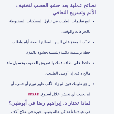
نصائح عملية بعد حشو العصب لتخفيف
الألم وتسريع التعافي
اتبع تعليمات الطبيب في تناول المسكنات المضبوطة
بالجرعات والوقت.
تجنّب المضغ على السن المعالج لبضعة أيام واطلب
خطة ترميمية دائمة (تلبيسة/حشوة دائمة).
حافظ على نظافة فمك بالتفريش الخفيف وغسول ماء
مالح دافئ إن أوصى الطبيب.
راجع طبيبك فورًا لو زاد الألم، ظهر تورم أو حمى، أو
لم يحدث أي تحسّن خلال أسبوع.
nhs.uk
لماذا تختار د. إبراهيم رضا في أبوظبي؟
في عيادتنا نأخذ كل حالة بعينها: خبرة في علاج آلاف